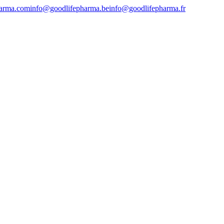
harma.com
info@goodlifepharma.be
info@goodlifepharma.fr