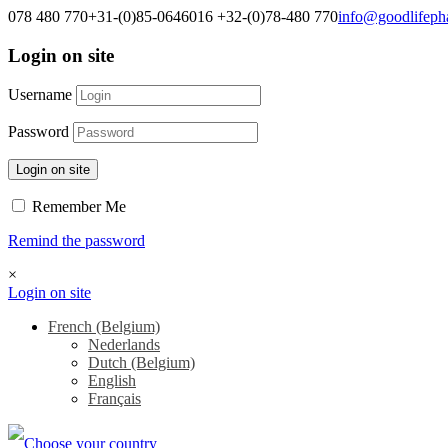
078 480 770
+31-(0)85-0646016
+32-(0)78-480 770
info@goodlifep
Login on site
Username
Password
Login on site
Remember Me
Remind the password
×
Login on site
French (Belgium)
Nederlands
Dutch (Belgium)
English
Français