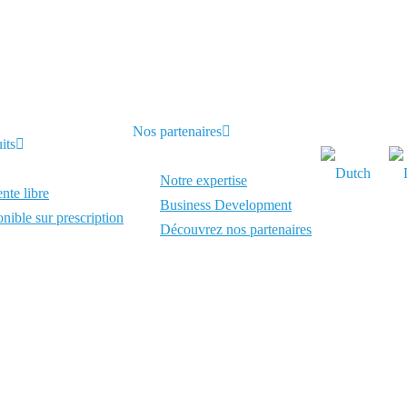
Nos partenaires
its
Notre expertise
nte libre
Business Development
nible sur prescription
Découvrez nos partenaires
Bas, avec une ambition simple : mettre à disposition des solutions de 
ique et au Luxembourg, portée par la même conviction : que chaque patien