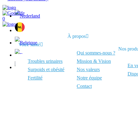
0
À propos
Votre santé
Nos produ
Qui sommes-nous ?
Troubles urinaires
Mission & Vision
En ve
Surpoids et obésité
Nos valeurs
Dispo
Fertilité
Notre équipe
Contact
Qui sommes-nous
L’histoire de Goodlife Pharma commence en 2003 aux Pays-
Dix ans plus tard, notre aventure s’est élargie à la Belg